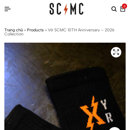
0
Trang chủ
»
Products
»
Vớ SCMC 10TH Anniversary – 2026
Collection