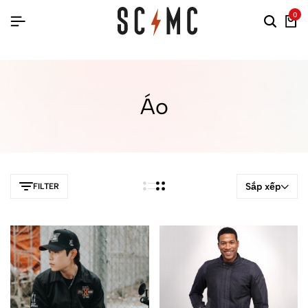
0
Áo
Sắp xếp
FILTER