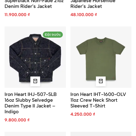
Superblack Non-Fade 21oz
Japanese Horsehide
Denim Rider’s Jacket
Rider’s Jacket
11.900.000
₫
48.100.000
₫
Đặt trước
Iron Heart IHJ-507-SLB
Iron Heart IHT-1600-OLV
16oz Slubby Selvedge
11oz Crew Neck Short
Denim Type II Jacket –
Sleeved T-Shirt
Indigo
4.250.000
₫
9.800.000
₫