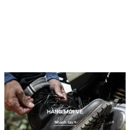
ĐỒ BẢO HỘ XE MOTO
An toàn trên mọi chặng đường
Khám phá ngay
HÀNG MỚI VỀ
Nhanh tay