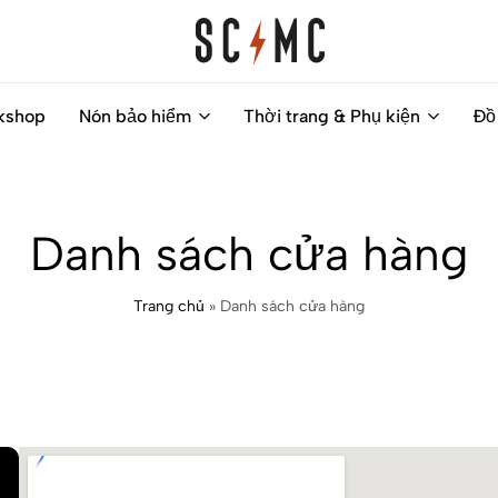
Saigon
Helps
kshop
Nón bảo hiểm
Thời trang & Phụ kiện
Đồ
Classic
you
Motocycles
to
Customs
find
your
Danh sách cửa hàng
next
motorbike
Trang chủ
»
Danh sách cửa hàng
easily