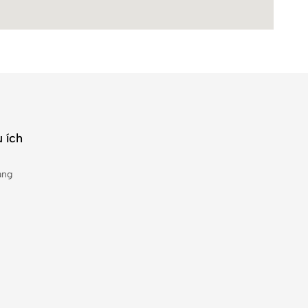
 ích
àng