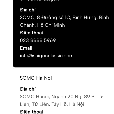
Địa chỉ
SCMC, 8 Đường số 1C, Bình Hưng, Bình
Chánh, Hồ Chí Minh
Điện thoại
023 8888 5969
Email
info@saigonclassic.com
SCMC Ha Noi
Địa chỉ
SCMC Hanoi, Ngách 20 Ng. 89 P. Tứ
Liên, Tứ Liên, Tây Hồ, Hà Nội
Điện thoại