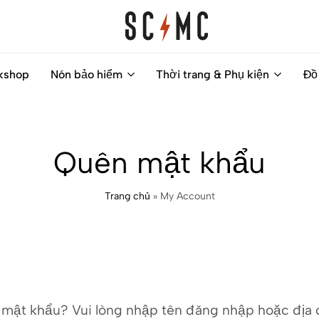
Saigon
Helps
kshop
Nón bảo hiểm
Thời trang & Phụ kiện
Đồ
Classic
you
Motocycles
to
Customs
find
your
Quên mật khẩu
next
motorbike
Trang chủ
»
My Account
easily
mật khẩu? Vui lòng nhập tên đăng nhập hoặc địa 