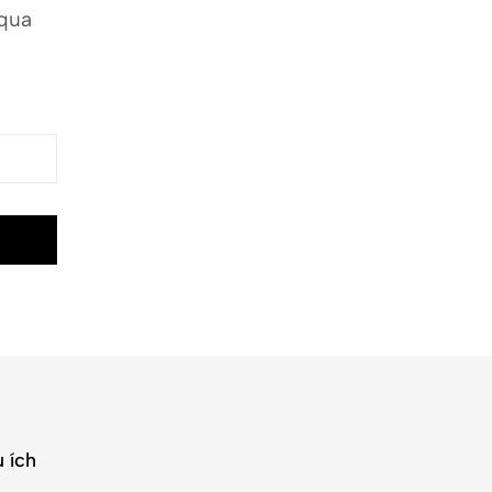
 qua
 ích