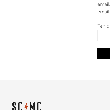
email
email
Tên đ