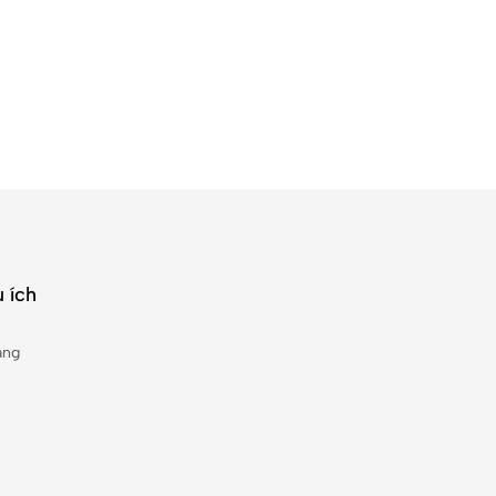
 ích
àng