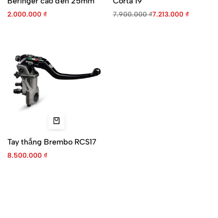
Beringer cao đen 25mm
Corta 19
2.000.000
₫
7.900.000
₫
7.213.000
₫
Tay thắng Brembo RCS17
8.500.000
₫