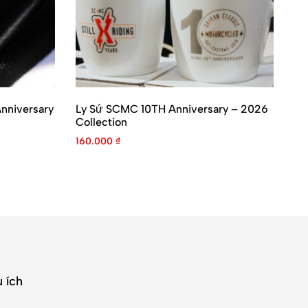
nniversary
Ly Sứ SCMC 10TH Anniversary – 2026
Vớ
Collection
Co
160.000
₫
15
 ích