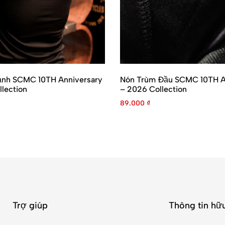
ạnh SCMC 10TH Anniversary
Nón Trùm Đầu SCMC 10TH A
lection
– 2026 Collection
89.000
₫
Trợ giúp
Thông tin hữu