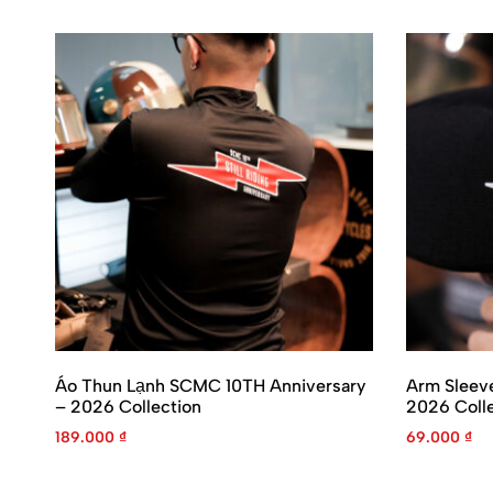
Áo Thun Lạnh SCMC 10TH Anniversary
Arm Sleev
– 2026 Collection
2026 Colle
189.000
₫
69.000
₫