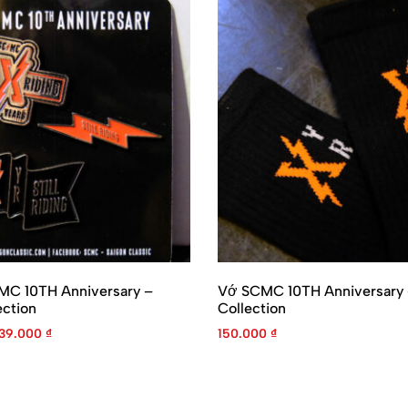
CMC 10TH Anniversary –
Vớ SCMC 10TH Anniversary
ction
Collection
39.000
₫
150.000
₫