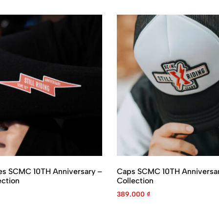
es SCMC 10TH Anniversary –
Caps SCMC 10TH Anniversa
ction
Collection
389.000
₫