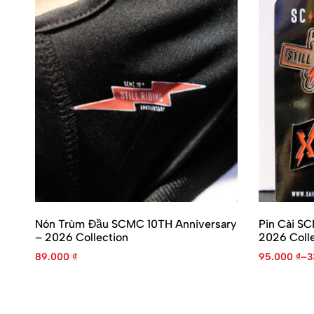
Nón Trùm Đầu SCMC 10TH Anniversary
Pin Cài S
– 2026 Collection
2026 Colle
89.000
₫
95.000
₫
–
3