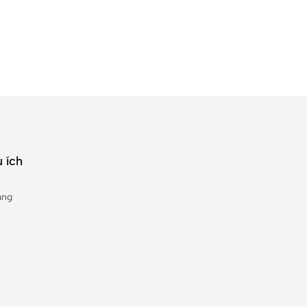
 ích
àng