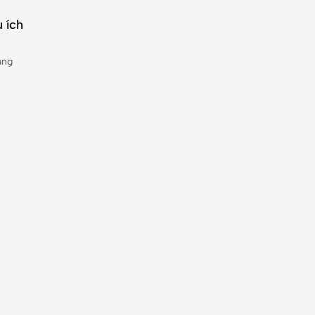
 ích
àng