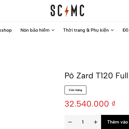
Saigon
Helps
kshop
Nón bảo hiểm
Thời trang & Phụ kiện
Đồ
Classic
you
Motocycles
to
Customs
find
your
next
Pô Zard T120 Ful
motorbike
easily
Còn hàng
32.540.000
₫
Thêm vào 