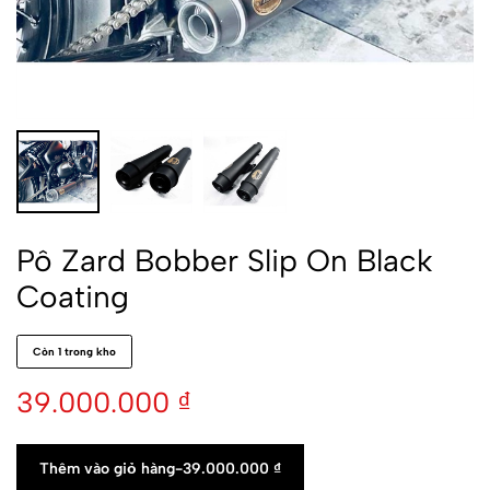
Pô Zard Bobber Slip On Black
Coating
Còn 1 trong kho
39.000.000
₫
Thêm vào giỏ hàng
-
39.000.000
₫