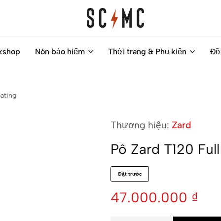
Saigon
Helps
kshop
Nón bảo hiểm
Thời trang & Phụ kiện
Đồ
Classic
you
Motocycles
to
Customs
find
ating
your
next
Thương hiệu:
Zard
motorbike
easily
Pô Zard T120 Ful
Đặt trước
47.000.000
₫