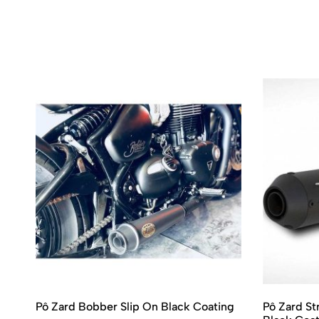
Pô Zard Bobber Slip On Black Coating
Pô Zard St