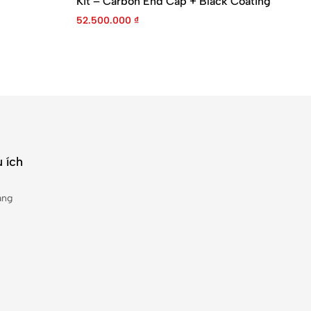
Kit – Carbon End Cap + Black Coating
ZT
52.500.000
₫
37
 ích
àng