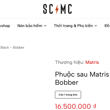
Saigon
Helps
kshop
Nón bảo hiểm
Thời trang & Phụ kiện
Đồ
Classic
you
Motocycles
to
Customs
find
 Black – Bobber
your
next
Thương hiệu:
Matris
motorbike
easily
Phuộc sau Matris
Bobber
Còn 1 trong kho
16.500.000
₫