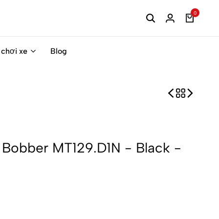
0
 chơi xe
Blog
 Bobber MT129.D1N - Black -