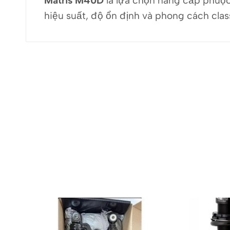
Matris M40D
là lựa chọn nâng cấp phuộc
hiệu suất, độ ổn định và phong cách clas