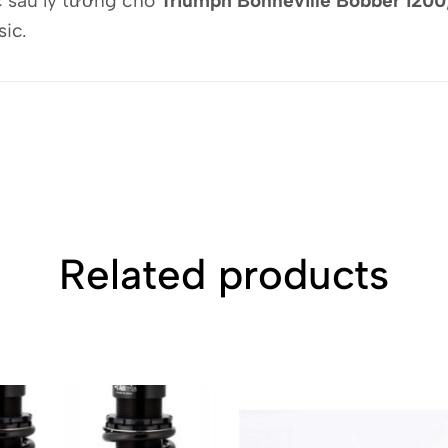
 sau lý tưởng cho
Triumph Bonneville Bobber 1200
sic.
Related products