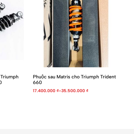
 Triumph
Phuộc sau Matris cho Triumph Trident
Ph
0
660
MB
17.400.000
₫
–
35.500.000
₫
38