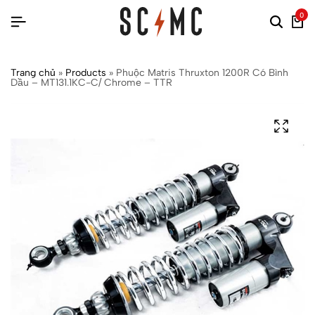
0
Trang chủ
»
Products
»
Phuộc Matris Thruxton 1200R Có Bình
Dầu – MT131.1KC-C/ Chrome – TTR