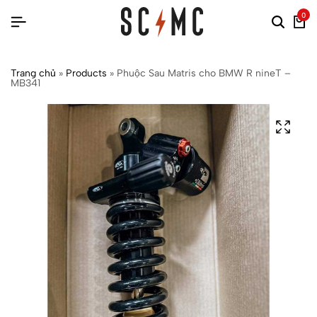
0
Trang chủ
»
Products
»
Phuộc Sau Matris cho BMW R nineT –
MB341