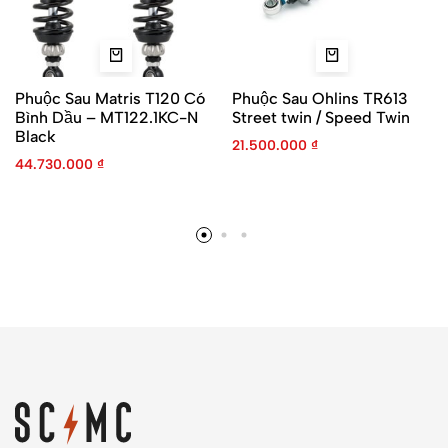
Phuộc Sau Matris T120 Có
Phuộc Sau Ohlins TR613
Bình Dầu – MT122.1KC-N
Street twin / Speed Twin
Black
21.500.000
₫
44.730.000
₫