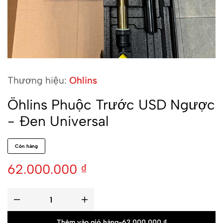
Thương hiệu:
Ohlins
Öhlins Phuộc Trước USD Ngược
- Đen Universal
Còn hàng
62.000.000
₫
Thêm vào giỏ hàng
-
62.000.000
₫