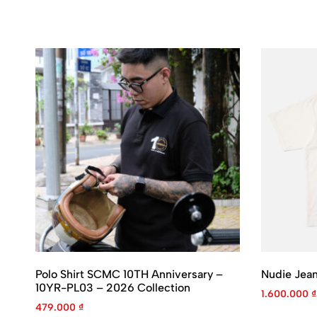
Polo Shirt SCMC 10TH Anniversary –
Nudie Jean
10YR-PL03 – 2026 Collection
1.600.000
₫
479.000
₫