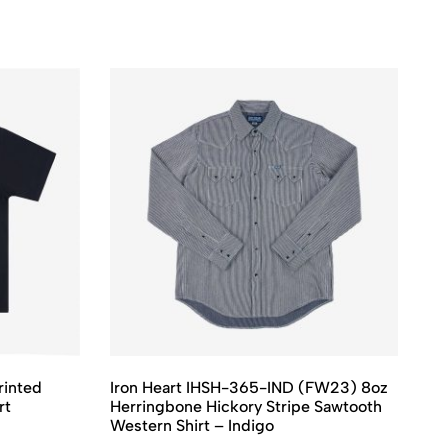
rinted
Iron Heart IHSH-365-IND (FW23) 8oz
Ir
rt
Herringbone Hickory Stripe Sawtooth
Ul
Western Shirt – Indigo
Ch