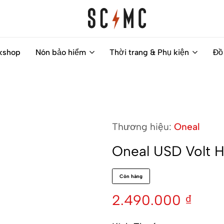
Saigon
Helps
kshop
Nón bảo hiểm
Thời trang & Phụ kiện
Đồ
Classic
you
Motocycles
to
Customs
find
your
next
Thương hiệu:
Oneal
motorbike
easily
Oneal USD Volt H
Còn hàng
2.490.000
₫