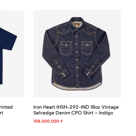
rinted
Iron Heart IHSH-292-IND 18oz Vintage
Ir
rt
Selvedge Denim CPO Shirt – Indigo
(S
Pr
108.000.000
₫
7.