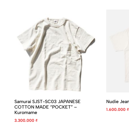
Samurai SJST-SC03 JAPANESE
Nudie Jean
COTTON MADE “POCKET” –
1.600.000
₫
Kuromame
3.300.000
₫