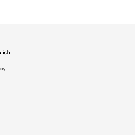
 ích
àng