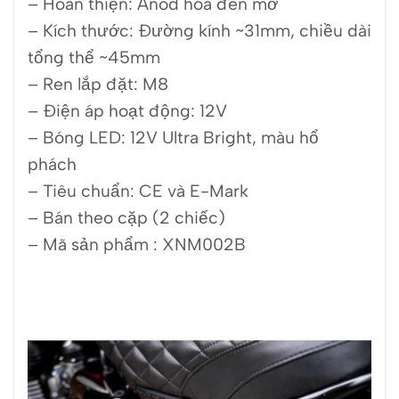
– Hoàn thiện: Anod hóa đen mờ
– Kích thước: Đường kính ~31mm, chiều dài
tổng thể ~45mm
– Ren lắp đặt: M8
– Điện áp hoạt động: 12V
– Bóng LED: 12V Ultra Bright, màu hổ
phách
– Tiêu chuẩn: CE và E-Mark
– Bán theo cặp (2 chiếc)
– Mã sản phẩm : XNM002B