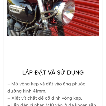
LẮP ĐẶT VÀ SỬ DỤNG
– Mở vòng kẹp và đặt vào ống phuộc
đường kính 41mm.
– Xiết vít chặt để cố định vòng kẹp.
– Lắp đèn xi nhan M10 vào lỗ đã khoan sẵn