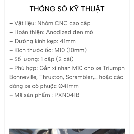
THÔNG SỐ KỸ THUẬT
– Vật liệu: Nhôm CNC cao cấp
– Hoàn thiện: Anodized đen mờ
– Đường kính kẹp: 41mm
– Kích thước ốc: M10 (10mm)
– Số lượng: 1 cặp (2 cái)
– Phù hợp: Gắn xi nhan M10 cho xe Triumph
Bonneville, Thruxton, Scrambler,… hoặc các
dòng xe có phuộc Ø41mm
– Mã sản phẩm : PXN041B