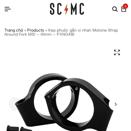
0
Trang chủ
»
Products
»
Kẹp phuộc gắn xi nhan Motone Wrap
Around Fork M10 – 41mm – PXN041B