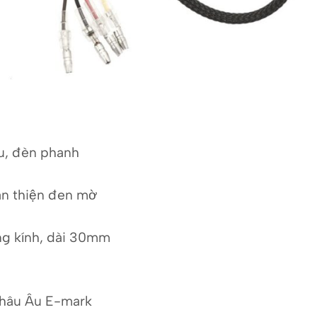
ậu, đèn phanh
àn thiện đen mờ
ng kính, dài 30mm
 châu Âu E-mark