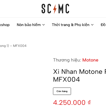
Saigon
Helps
kshop
Nón bảo hiểm
Thời trang & Phụ kiện
Đồ
Classic
you
Motocycles
to
Customs
find
rong 1) – MFX004
your
next
Thương hiệu:
Motone
motorbike
easily
Xi Nhan Motone P
MFX004
Còn hàng
4.250.000
₫