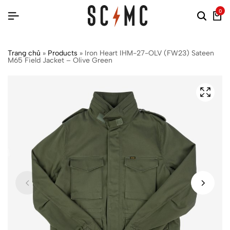
0
Trang chủ
»
Products
»
Iron Heart IHM-27-OLV (FW23) Sateen
M65 Field Jacket – Olive Green