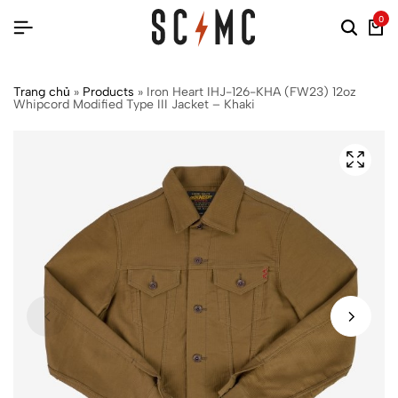
0
Trang chủ
»
Products
»
Iron Heart IHJ-126-KHA (FW23) 12oz
Whipcord Modified Type III Jacket – Khaki