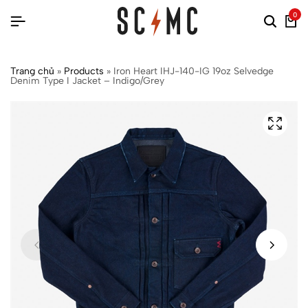
0
Trang chủ
»
Products
»
Iron Heart IHJ-140-IG 19oz Selvedge
Denim Type I Jacket – Indigo/Grey