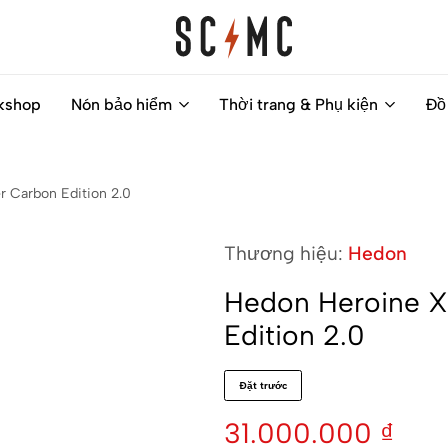
Saigon
Helps
kshop
Nón bảo hiểm
Thời trang & Phụ kiện
Đồ
Classic
you
Motocycles
to
Customs
find
r Carbon Edition 2.0
your
next
Thương hiệu:
Hedon
motorbike
easily
Hedon Heroine X
Edition 2.0
Đặt trước
31.000.000
₫