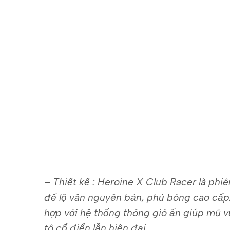
– Thiết kế : Heroine X Club Racer là ph
để lộ vân nguyên bản, phủ bóng cao cấp.
hợp với hệ thống thông gió ẩn giúp mũ v
tô cổ điển lẫn hiện đại.