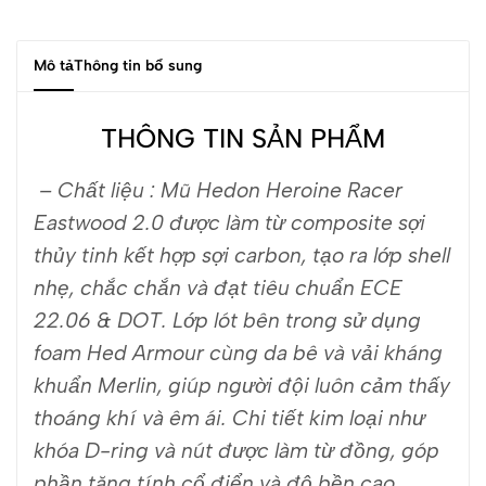
Mô tả
Thông tin bổ sung
THÔNG TIN SẢN PHẨM
– Chất liệu : M
ũ Hedon Heroine Racer
Eastwood 2.0 được làm từ composite sợi
thủy tinh kết hợp sợi carbon, tạo ra lớp shell
nhẹ, chắc chắn và đạt tiêu chuẩn ECE
22.06 & DOT. Lớp lót bên trong sử dụng
foam Hed Armour cùng da bê và vải kháng
khuẩn Merlin, giúp người đội luôn cảm thấy
thoáng khí và êm ái. Chi tiết kim loại như
khóa D-ring và nút được làm từ đồng, góp
phần tăng tính cổ điển và độ bền cao.