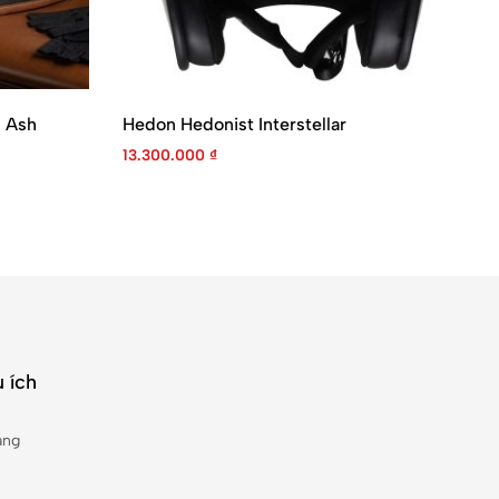
n Ash
Hedon Hedonist Interstellar
He
13.300.000
₫
13
 ích
àng