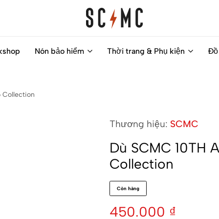
Saigon
Helps
kshop
Nón bảo hiểm
Thời trang & Phụ kiện
Đồ
Classic
you
Motocycles
to
Customs
find
Collection
your
next
Thương hiệu:
SCMC
motorbike
easily
Dù SCMC 10TH 
Collection
Còn hàng
450.000
₫