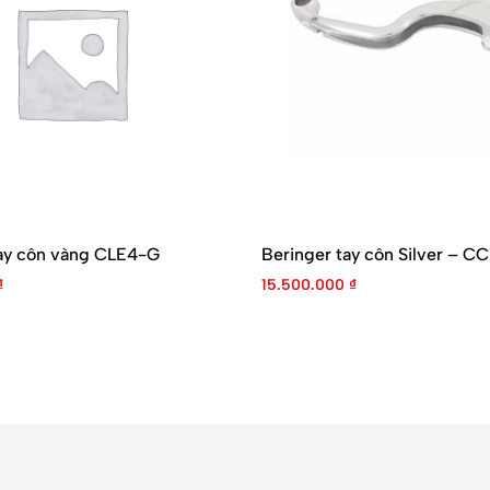
tay côn vàng CLE4-G
Beringer tay côn Silver – C
₫
15.500.000
₫