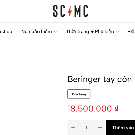
Saigon
Helps
kshop
Nón bảo hiểm
Thời trang & Phụ kiện
Đồ
Classic
you
Motocycles
to
Customs
find
your
next
Beringer tay côn 
motorbike
easily
Còn hàng
18.500.000
₫
Thêm vào 