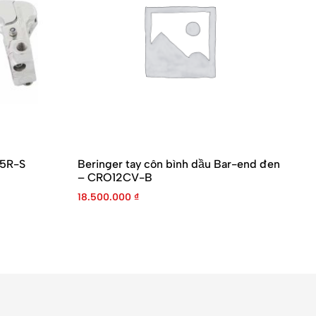
C5R-S
Beringer tay côn bình dầu Bar-end đen
Be
– CRO12CV-B
C
18.500.000
₫
18