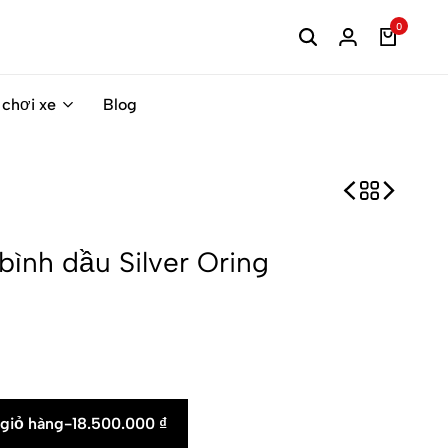
0
 chơi xe
Blog
bình dầu Silver Oring
giỏ hàng
-
18.500.000
₫