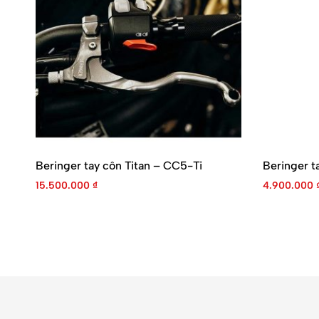
Beringer tay côn Titan – CC5-Ti
Beringer 
15.500.000
₫
4.900.000