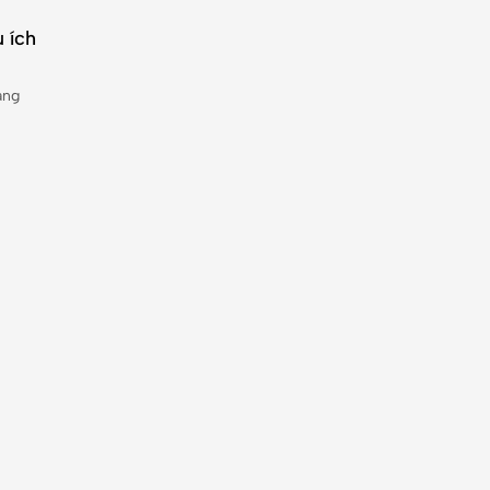
 ích
àng