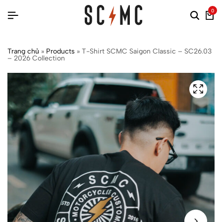
0
Trang chủ
»
Products
»
T-Shirt SCMC Saigon Classic – SC26.03
– 2026 Collection