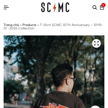
0
Trang chủ
»
Products
»
T-Shirt SCMC 10TH Anniversary – 10YR-
01 -2026 Collection