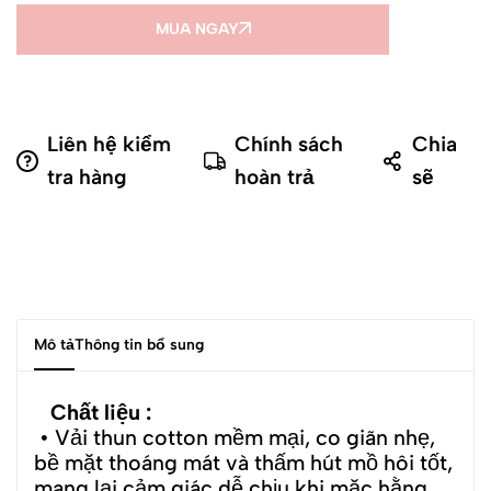
MUA NGAY
Liên hệ kiểm
Chính sách
Chia
tra hàng
hoàn trả
sẽ
Mô tả
Thông tin bổ sung
Chất liệu :
• Vải thun cotton mềm mại, co giãn nhẹ,
bề mặt thoáng mát và thấm hút mồ hôi tốt,
mang lại cảm giác dễ chịu khi mặc hằng