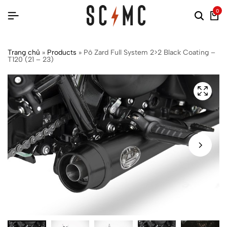
0
Trang chủ
»
Products
»
Pô Zard Full System 2>2 Black Coating –
T120 (21 – 23)