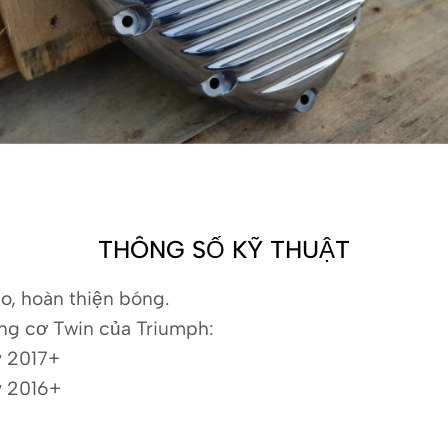
THÔNG SỐ KỸ THUẬT
, hoàn thiện bóng.
ộng cơ Twin của Triumph:
ừ 2017+
ừ 2016+