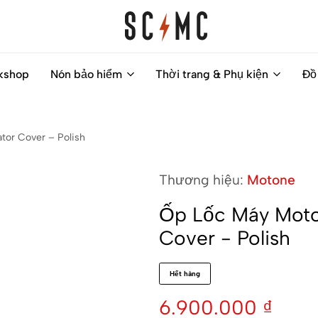
Saigon
Helps
kshop
Nón bảo hiểm
Thời trang & Phụ kiện
Đồ
Classic
you
Motocycles
to
Customs
find
tor Cover – Polish
your
next
Thương hiệu:
Motone
motorbike
easily
Ốp Lốc Máy Moto
Cover - Polish
Hết hàng
6.900.000
₫