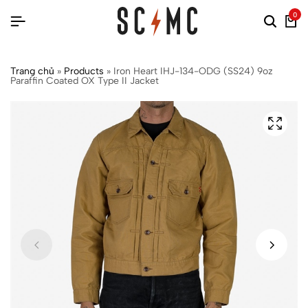
0
Trang chủ
»
Products
»
Iron Heart IHJ-134-ODG (SS24) 9oz
Paraffin Coated OX Type II Jacket