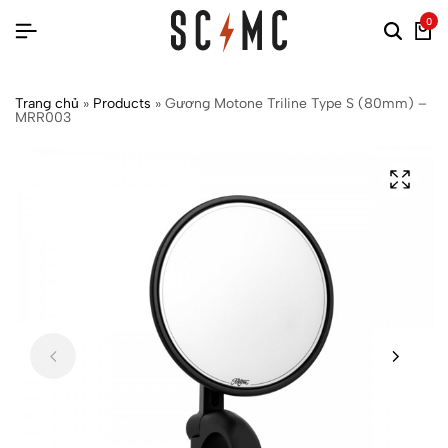
0
Trang chủ
»
Products
»
Gương Motone Triline Type S (80mm) –
MRR003