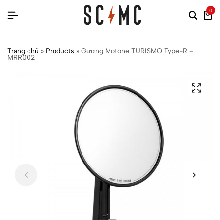
0
Trang chủ
»
Products
»
Gương Motone TURISMO Type-R –
MRR002