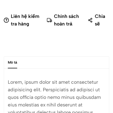
Liên hệ kiểm
Chính sách
Chia
tra hàng
hoàn trả
sẽ
Mô tả
Lorem, ipsum dolor sit amet consectetur
adipisicing elit. Perspiciatis ad adipisci ut
quos officia optio nemo minus quibusdam
eius molestias ex nihil deserunt at
voluptatibus delectus labore possimus,