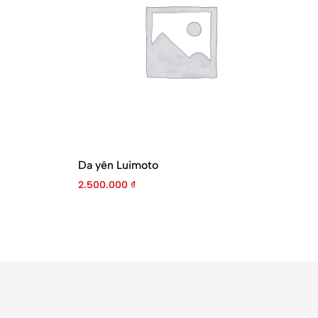
Da yên Luimoto
Da
2.500.000
₫
4.