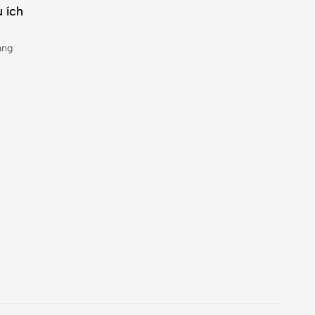
 ích
àng