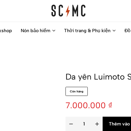
Saigon
Helps
kshop
Nón bảo hiểm
Thời trang & Phụ kiện
Đồ
Classic
you
Motocycles
to
Customs
find
your
next
Da yên Luimoto S
motorbike
easily
Còn hàng
7.000.000
₫
Thêm vào 