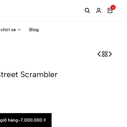
0
 chơi xe
Blog
treet Scrambler
giỏ hàng
-
7.000.000
₫