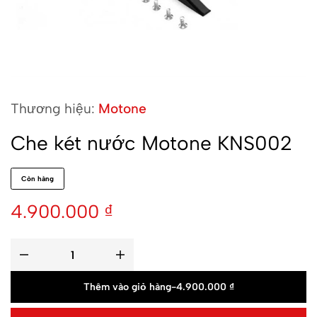
Thương hiệu:
Motone
Che két nước Motone KNS002
Còn hàng
4.900.000
₫
Thêm vào giỏ hàng
-
4.900.000
₫