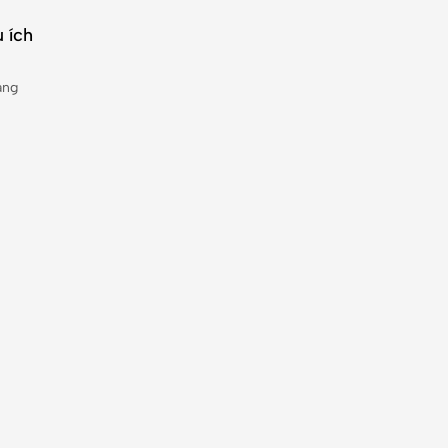
 ích
àng