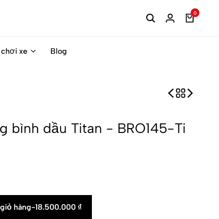
0
 chơi xe
Blog
ng bình dầu Titan - BRO145-Ti
giỏ hàng
-
18.500.000
₫