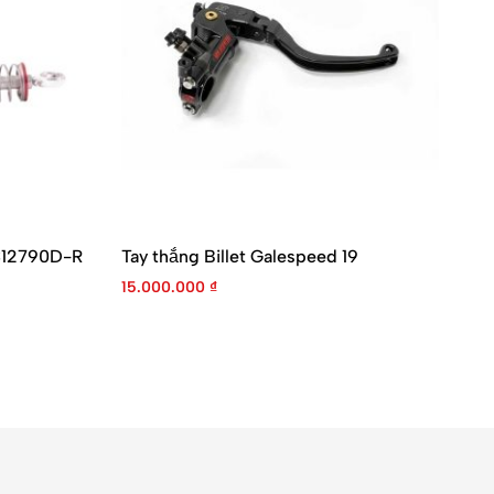
C12790D-R
Tay thắng Billet Galespeed 19
Be
– 
15.000.000
₫
13