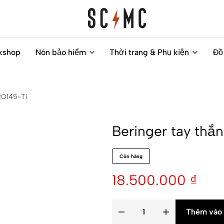
Saigon
Helps
kshop
Nón bảo hiểm
Thời trang & Phụ kiện
Đồ
Classic
you
Motocycles
to
Customs
find
BRO145-Ti
your
next
Beringer tay thắ
motorbike
easily
Còn hàng
18.500.000
₫
Thêm vào 