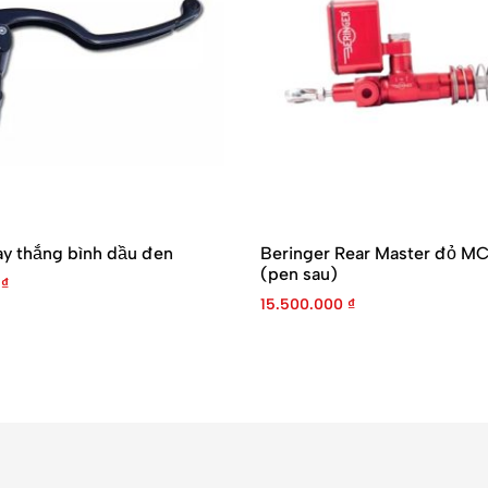
ay thắng bình dầu đen
Beringer Rear Master đỏ M
(pen sau)
0
₫
15.500.000
₫