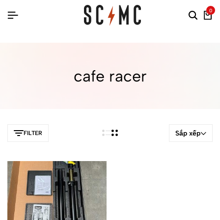
0
cafe racer
Sắp xếp
FILTER