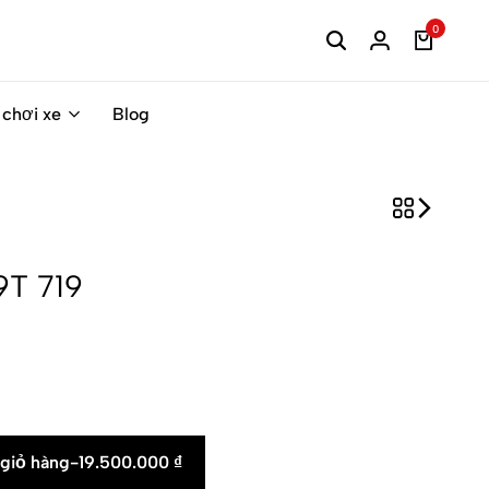
0
 chơi xe
Blog
T 719
giỏ hàng
-
19.500.000
₫