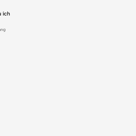
 ích
àng