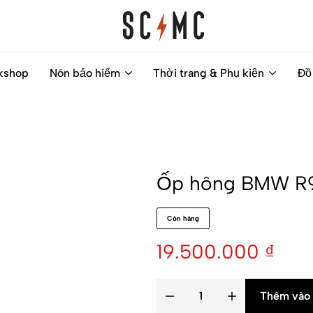
Saigon
Helps
kshop
Nón bảo hiểm
Thời trang & Phụ kiện
Đồ
Classic
you
Motocycles
to
Customs
find
your
next
Ốp hông BMW R9
motorbike
easily
Còn hàng
19.500.000
₫
Thêm vào 