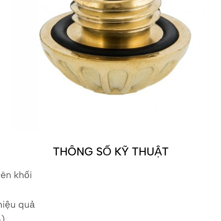
THÔNG SỐ KỸ THUẬT
ên khối
hiệu quả
n)