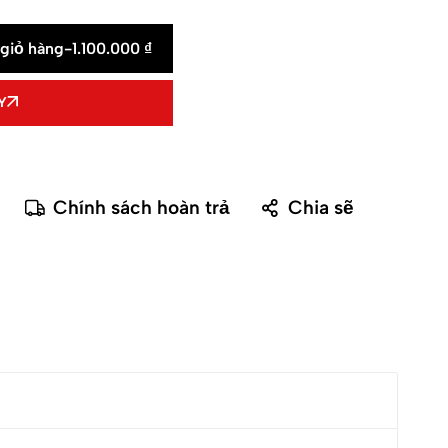
giỏ hàng
-
1.100.000
₫
Y
Chính sách hoàn trả
Chia sẽ