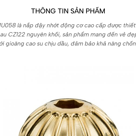
THÔNG TIN SẢN PHẨM
MMU058 là nắp đậy nhớt động cơ cao cấp được thiế
thau CZ122 nguyên khối, sản phẩm mang đến vẻ đẹp 
i gioăng cao su chịu dầu, đảm bảo khả năng chống