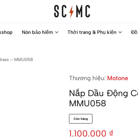
Saigon
Helps
kshop
Nón bảo hiểm
Thời trang & Phụ kiện
Đồ
Classic
you
Motocycles
to
Customs
find
 Brass – MMU058
your
next
Thương hiệu:
Motone
motorbike
easily
Nắp Dầu Động Cơ
MMU058
Còn hàng
1.100.000
₫