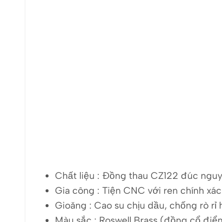
Chất liệu :
Đồng thau CZ122 đúc nguy
Gia công :
Tiện CNC với ren chính xác
Gioăng :
Cao su chịu dầu, chống rò rỉ 
Màu sắc :
Roswell Brass (đồng cổ điể