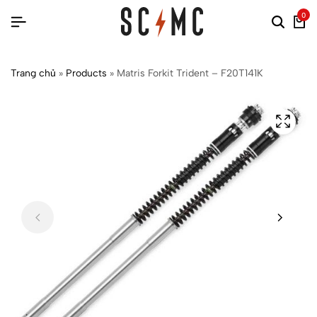
0
Trang chủ
»
Products
»
Matris Forkit Trident – F20T141K