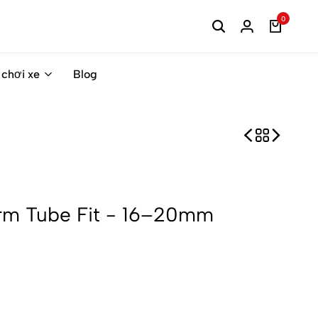
0
 chơi xe
Blog
orm Tube Fit - 16–20mm