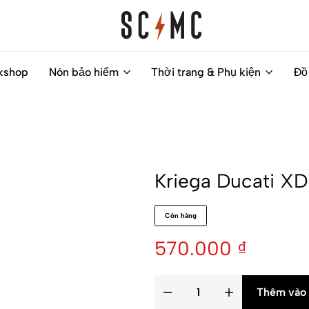
Saigon
Helps
kshop
Nón bảo hiểm
Thời trang & Phụ kiện
Đồ
Classic
you
Motocycles
to
Customs
find
your
next
Kriega Ducati XDi
motorbike
easily
Còn hàng
570.000
₫
Thêm vào 