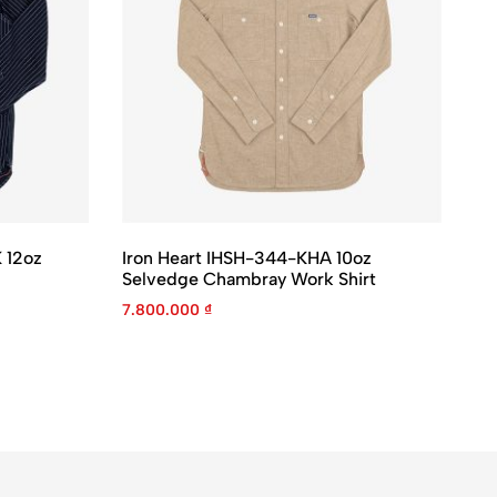
 12oz
Iron Heart IHSH-344-KHA 10oz
Ir
Selvedge Chambray Work Shirt
Lo
7.800.000
₫
2.