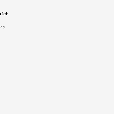
 ích
àng