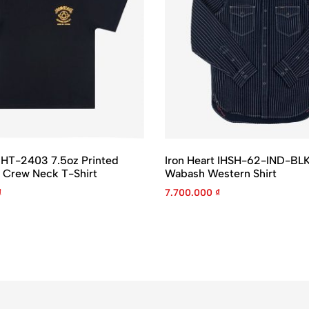
 IHT-2403 7.5oz Printed
Iron Heart IHSH-62-IND-BLK
 Crew Neck T-Shirt
Wabash Western Shirt
₫
7.700.000
₫