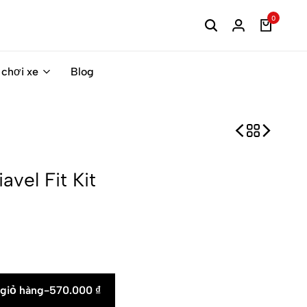
0
 chơi xe
Blog
avel Fit Kit
giỏ hàng
-
570.000
₫