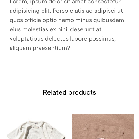
Lorem, ipsum dolor sit amet consectetur
adipisicing elit. Perspiciatis ad adipisci ut
quos officia optio nemo minus quibusdam
eius molestias ex nihil deserunt at
voluptatibus delectus labore possimus,
aliquam praesentium?
Related products