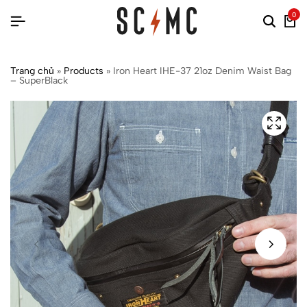
0
Trang chủ
»
Products
»
Iron Heart IHE-37 21oz Denim Waist Bag
– SuperBlack