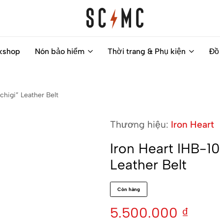
Saigon
Helps
kshop
Nón bảo hiểm
Thời trang & Phụ kiện
Đồ
Classic
you
Motocycles
to
Customs
find
higi” Leather Belt
your
next
Thương hiệu:
Iron Heart
motorbike
easily
Iron Heart IHB-1
Leather Belt
Còn hàng
5.500.000
₫