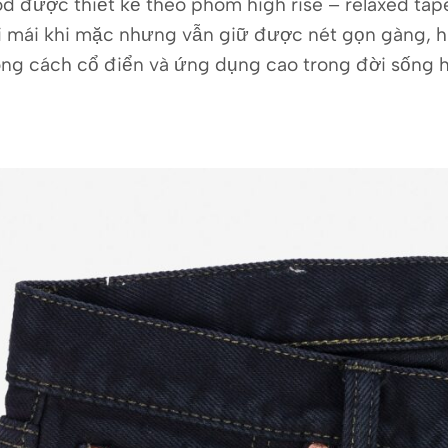
d được thiết kế theo phom high rise – relaxed tape
i mái khi mặc nhưng vẫn giữ được nét gọn gàng, hi
ong cách cổ điển và ứng dụng cao trong đời sống 