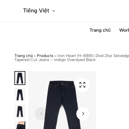
Tiếng Việt
Trang chủ
Wor
Trang chủ
»
Products
»
Iron Heart IH-888S-21od 21oz Selved
Tapered Cut Jeans – Indigo Overdyed Black