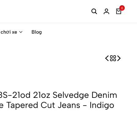
0
 chơi xe
Blog
88S-21od 21oz Selvedge Denim
 Tapered Cut Jeans - Indigo