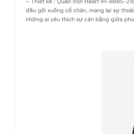
– Thiết kế : Quần Iron Heart IH-888S-21o
đầu gối xuống cổ chân, mang lại sự thoả
những ai yêu thích sự cân bằng giữa ph