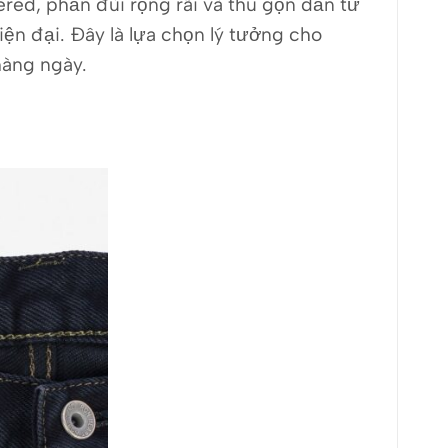
red, phần đùi rộng rãi và thu gọn dần từ
ện đại. Đây là lựa chọn lý tưởng cho
hàng ngày.