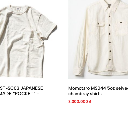
SJST-SC03 JAPANESE
Momotaro MS044 5oz selve
ADE “POCKET” –
chambray shirts
3.300.000
₫
₫