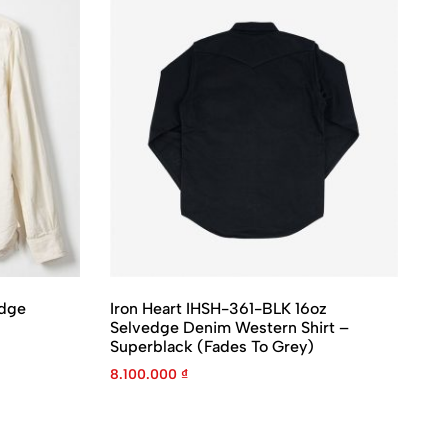
dge
Iron Heart IHSH-361-BLK 16oz
Ir
Selvedge Denim Western Shirt –
Lo
Superblack (Fades To Grey)
2.
8.100.000
₫