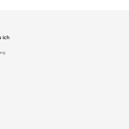
 ích
àng